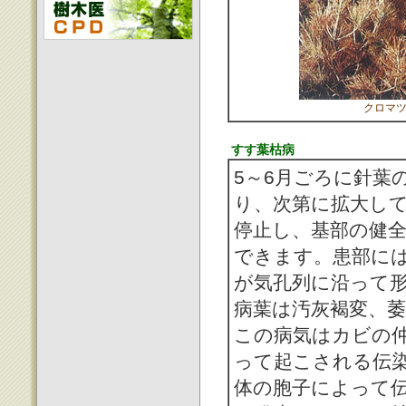
クロマ
すす葉枯病
5～6月ごろに針葉
り、次第に拡大し
停止し、基部の健
できます。患部には
が気孔列に沿って
病葉は汚灰褐変、
この病気はカビの仲
って起こされる伝
体の胞子によって