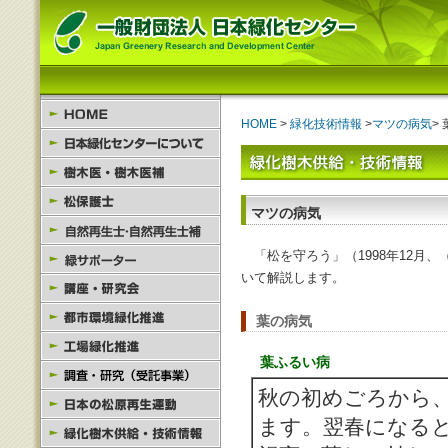
HOME
>
緑化技術情報
>
マツの病気
>
マツの病気
「松を守ろう」（1998年12月
いて解説します。
葉の病気
葉ふるい病
秋の初めごろから
ます。翌春になる