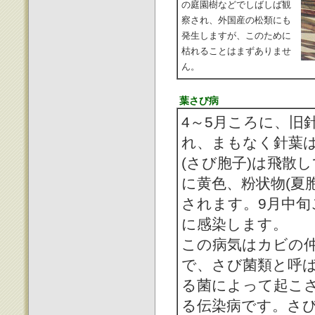
の庭園樹などでしばしば観
察され、外国産の松類にも
発生しますが、このために
枯れることはまずありませ
ん。
葉さび病
4～5月ころに、旧
れ、まもなく針葉
(さび胞子)は飛散
に黄色、粉状物(夏
されます。9月中
に感染します。
この病気はカビの
で、さび菌類と呼
る菌によって起こ
る伝染病です。さ