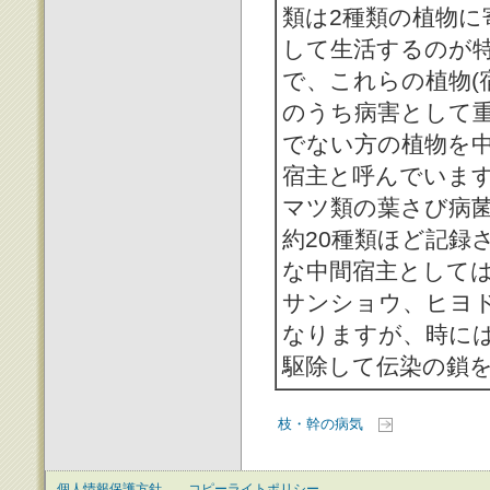
類は2種類の植物に
して生活するのが
で、これらの植物(
のうち病害として
でない方の植物を
宿主と呼んでいま
マツ類の葉さび病
約20種類ほど記録
な中間宿主として
サンショウ、ヒヨ
なりますが、時に
駆除して伝染の鎖
枝・幹の病気
個人情報保護方針
コピーライトポリシー