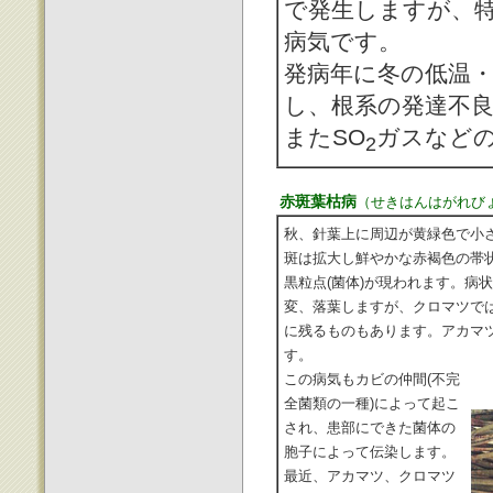
で発生しますが、
病気です。
発病年に冬の低温
し、根系の発達不
またSO
ガスなど
2
赤斑葉枯病
（せきはんはがれび
秋、針葉上に周辺が黄緑色で小
斑は拡大し鮮やかな赤褐色の帯
黒粒点(菌体)が現われます。病
変、落葉しますが、クロマツで
に残るものもあります。アカマ
す。
この病気もカビの仲間(不完
全菌類の一種)によって起こ
され、患部にできた菌体の
胞子によって伝染します。
最近、アカマツ、クロマツ