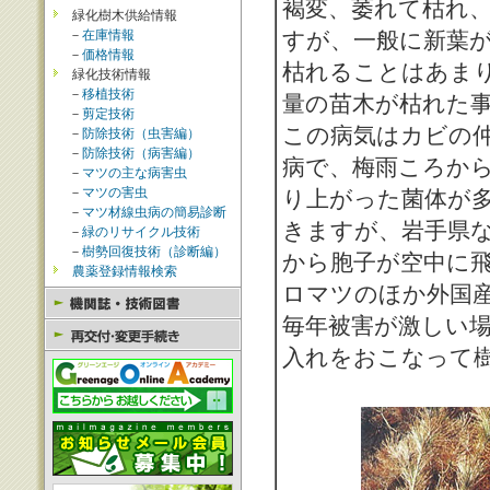
褐変、萎れて枯れ
緑化樹木供給情報
－
在庫情報
すが、一般に新葉
－
価格情報
枯れることはあま
緑化技術情報
－
移植技術
量の苗木が枯れた
－
剪定技術
この病気はカビの仲
－
防除技術（虫害編）
－
防除技術（病害編）
病で、梅雨ころか
－
マツの主な病害虫
－
マツの害虫
り上がった菌体が
－
マツ材線虫病の簡易診断
きますが、岩手県
－
緑のリサイクル技術
－
樹勢回復技術（診断編）
から胞子が空中に
農薬登録情報検索
ロマツのほか外国
毎年被害が激しい場
入れをおこなって