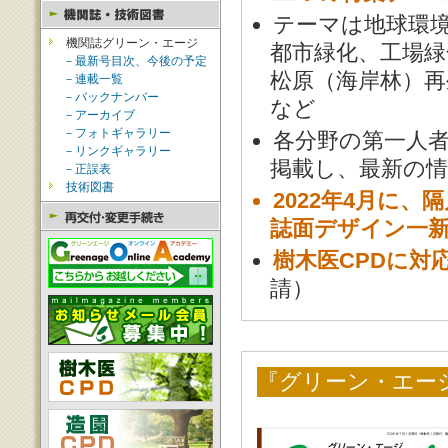
テーマは地球環
機関誌グリーン・エージ
都市緑化、工場緑
－最新号目次、今後の予定
松原（海岸林）
－連載一覧
－バックナンバー
など
－アーカイブ
－フォトギャラリー
各分野の第一人
－リンクギャラリー
掲載し、最新の情
－正誤表
技術図書
2022年4月に
誌面デザイン一
樹木医CPDに対
請）
『グリーン・エージ