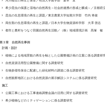
河川植生の再生と保全／明治大学農学部 倉本 宣
希少昆虫の保護と湿地の自然再生～社会的連携の形成と醸成～／京都府立
昆虫の生息環境の再生と課題／東京農業大学短期大学部 竹内 将俊
両生類の生息環境の再生と課題／日本大学生物資源科学部 大澤 啓志
都市と農村をつなぐ田園自然再生活動／（株）地域環境計画 髙塚 敏
第３章 自然再生事例
計画・設計
植物による地域景観の再生を軸とした公園整備計画の立案に係る調査研
自然資源活用型公園整備に関する調査研究
生物多様性保全に配慮した緑化材料の調達に係る調査研究
自然観察地区における自然資源の展示解説システムに係る調査研究
施工
公園工事における工事連絡調整会議の活用に関する調査研究
希少植物などのミティゲーションに係る調査研究