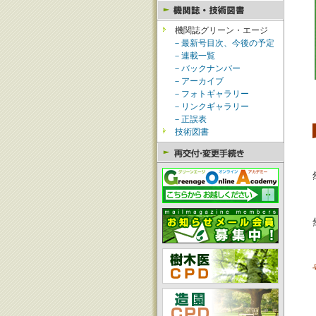
機関誌グリーン・エージ
－最新号目次、今後の予定
－連載一覧
－バックナンバー
－アーカイブ
－フォトギャラリー
－リンクギャラリー
－正誤表
技術図書