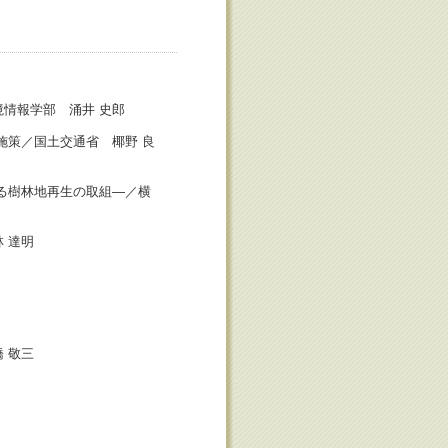
情報学部 涌井 史郎
施策／国土交通省 椰野 良
る樹林地再生の取組―／横
 達明
 敬三