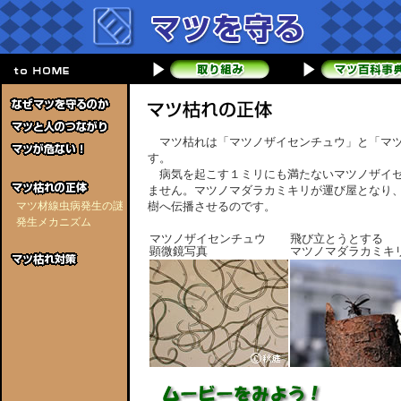
マツ枯れは「マツノザイセンチュウ」と「マツ
す。
病気を起こす１ミリにも満たないマツノザイセ
ません。マツノマダラカミキリが運び屋となり
マツ材線虫病発生の謎
樹へ伝播させるのです。
発生メカニズム
マツノザイセンチュウ
飛び立とうとする
顕微鏡写真
マツノマダラカミキ