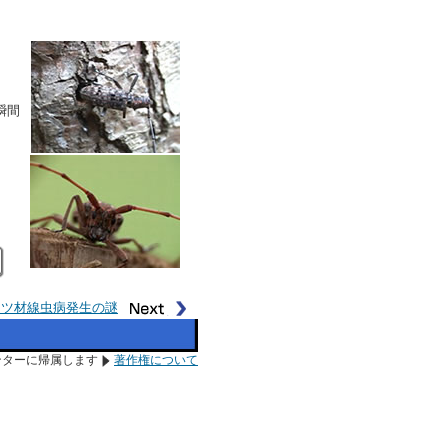
瞬間
マツ材線虫病発生の謎
ンターに帰属します
著作権について